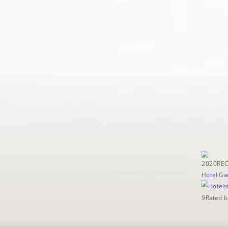
2020
REC
Hotel Gar
9
Rated b